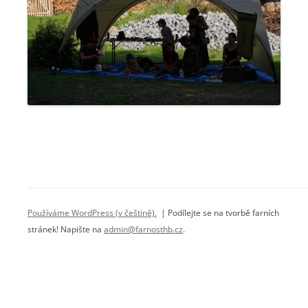
Používáme WordPress (v češtině).
| Podílejte se na tvorbě farních
stránek! Napište na
admin@farnosthb.cz
.