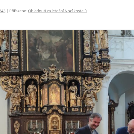
RIE
MANŽELSKÉ SPOLEČENSTVÍ
SVATÉ KATEŘINY
PASTORAČNÍ RADA A ZÁPISY
843
| Přiřazeno:
Ohlednutí za letošní Nocí kostelů
.
Í AKCE
MINISTRANTI
NEJSVĚTĚJŠÍ TROJICE S KAPLÍ
PRO MINISTRANTY
SVATÉHO KŘÍŽE
 UDÁLOSTI
MODLITBY MATEK
MODLITBY OTCŮ
NÁBOŽENSTVÍ
SPOLČO
VARHANÍCI
VÝBUCH
ŽIVÝ RŮŽENEC