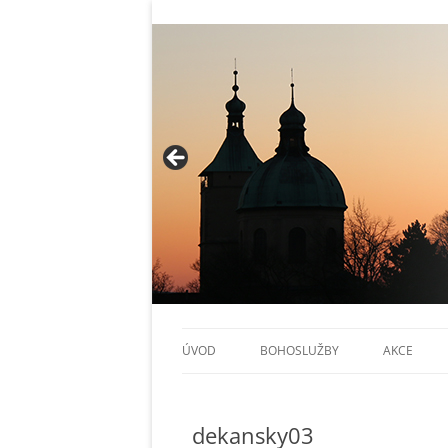
Římskokatoli
ÚVOD
BOHOSLUŽBY
AKCE
ARCHIV OHLÁŠEK
KALENDÁŘ
dekansky03
FARNOSTI EXCURRENDO
FARNÍ AKC