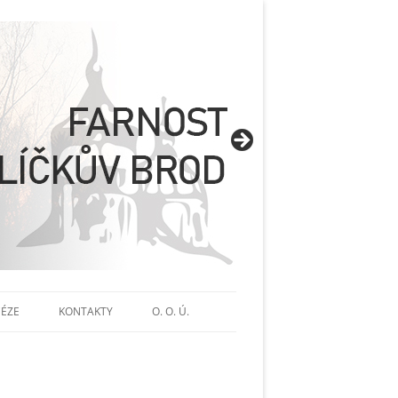
CÉZE
KONTAKTY
O. O. Ú.