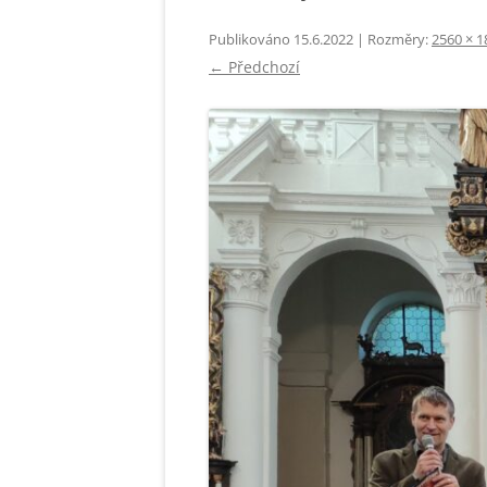
FOTOGALE
Publikováno
15.6.2022
| Rozměry:
2560 × 1
← Předchozí
VIKARIÁTN
CÍRKEVNÍ