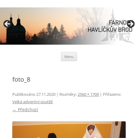
Římskokatolická farnost
Havlíčkův Brod
Přejít
Menu
k
obsahu
webu
foto_8
Publikováno
27.11.2020
| Rozměry:
2560 × 1709
| Přiřazeno:
Velká adventní soutěž
.
← Předchozí