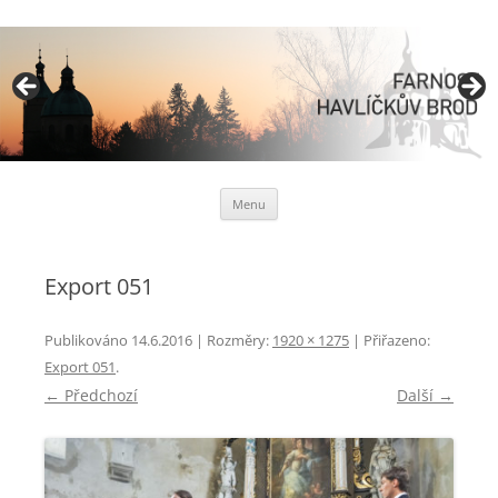
Římskokatolická farnost
Havlíčkův Brod
Přejít
Menu
k
obsahu
webu
Export 051
Publikováno
14.6.2016
| Rozměry:
1920 × 1275
| Přiřazeno:
Export 051
.
← Předchozí
Další →