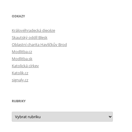
ODKAZY
Královéhradecká diecéze
Skautský oddíl Blesk
Oblastní charita Havlíčkův Brod
Modlitba.cz
Modlitba.sk
Katolická církev
Katolik.cz
signaly.cz
RUBRIKY
Rubriky