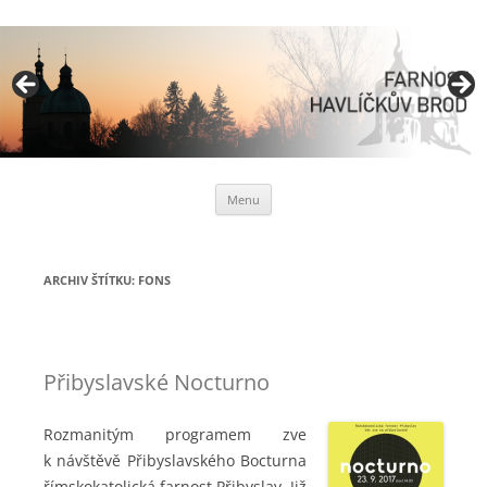
Římskokatolická farnost
Havlíčkův Brod
Přejít
Menu
k
obsahu
webu
ARCHIV ŠTÍTKU:
FONS
Přibyslavské Nocturno
Rozmanitým programem zve
k návštěvě Přibyslavského Bocturna
římskokatolická farnost Přibyslav. Již