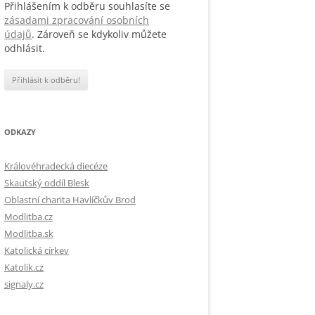
Přihlášením k odběru souhlasíte se
zásadami zpracování osobních
údajů
. Zároveň se kdykoliv můžete
odhlásit.
ODKAZY
Královéhradecká diecéze
Skautský oddíl Blesk
Oblastní charita Havlíčkův Brod
Modlitba.cz
Modlitba.sk
Katolická církev
Katolik.cz
signaly.cz