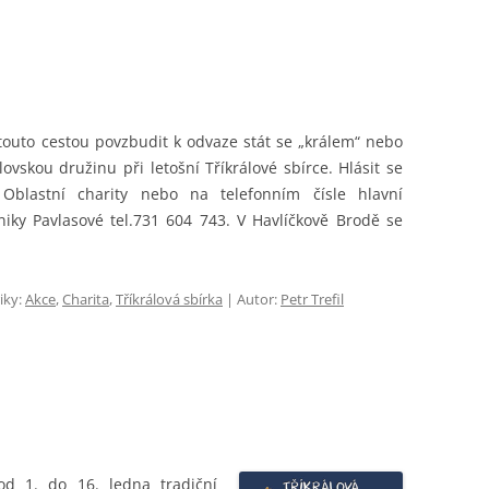
RIE
MANŽELSKÉ SPOLEČENSTVÍ
SVATÉ KATEŘINY
PASTORAČNÍ RADA A ZÁPISY
Í AKCE
MINISTRANTI
NEJSVĚTĚJŠÍ TROJICE S KAPLÍ
PRO MINISTRANTY
SVATÉHO KŘÍŽE
 UDÁLOSTI
MODLITBY MATEK
s touto cestou povzbudit k odvaze stát se „králem“ nebo
MODLITBY OTCŮ
vskou družinu při letošní Tříkrálové sbírce. Hlásit se
Oblastní charity nebo na telefonním čísle hlavní
NÁBOŽENSTVÍ
niky Pavlasové tel.731 604 743. V Havlíčkově Brodě se
SPOLČO
iky:
VARHANÍCI
Akce
,
Charita
,
Tříkrálová sbírka
| Autor:
Petr Trefil
VÝBUCH
ŽIVÝ RŮŽENEC
d 1. do 16. ledna tradiční