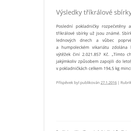
Výsledky tříkrálové sbí
Poslední pokladničky rozpečetěny 
tříkrálové sbírky už jsou známé. Sbír
lednových dnech a vůbec poprvé
a humpoleckém vikariátu zdolána 
výtěžek činí 2.021.857 Kč. „Tímto c
jakýmkoliv způsobem zapojili do letoš
v pokladničkách celkem 194,5 kg minc
Příspěvek byl publikován
27.1.2016
|
Rubri