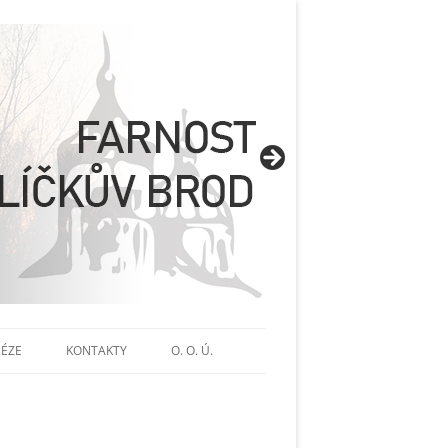
CÉZE
KONTAKTY
O. O. Ú.