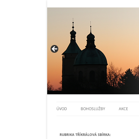
Římskokatoli
ÚVOD
BOHOSLUŽBY
AKCE
ARCHIV OHLÁŠEK
KALENDÁŘ
RUBRIKA
TŘÍKRÁLOVÁ SBÍRKA
FARNOSTI EXCURRENDO
:
FARNÍ AKC