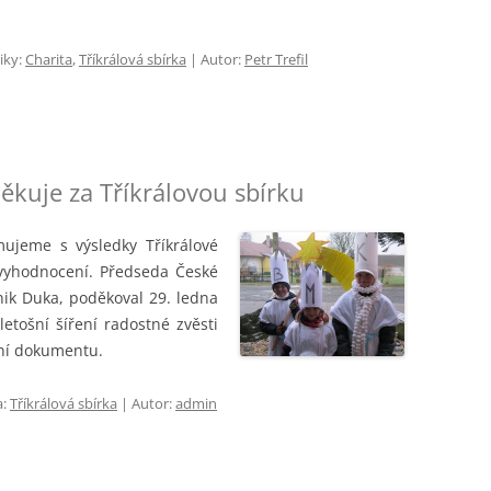
iky:
Charita
,
Tříkrálová sbírka
| Autor:
Petr Trefil
ěkuje za Tříkrálovou sbírku
ujeme s výsledky Tříkrálové
 vyhodnocení. Předseda České
ik Duka, poděkoval 29. ledna
etošní šíření radostné zvěsti
ění dokumentu.
a:
Tříkrálová sbírka
| Autor:
admin