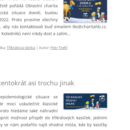
ěstě pořádá Oblastní charita
ická situace dovolí, budou
.2022. Proto prosíme všechny
é, aby nás kontaktovali buď emailem tks@charitahb.cz,
3. Koledníků není nikdy dost a zatím…
ika:
Tříkrálová sbírka
| Autor:
Petr Trefil
tentokrát asi trochu jinak
epidemiologické situace se
e moci uskutečnit klasické
 proto hledáme také náhradní
upnit možnost přispět do tříkrálových kasiček. Jedním
y se nám podařilo najít vhodná místa, kde by kasičky