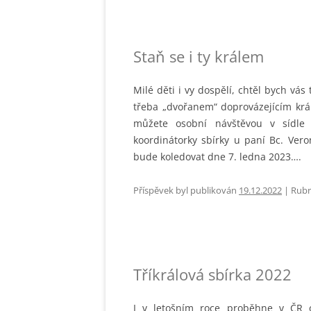
FOTOGALE
VIKARIÁTN
Staň se i ty králem
CÍRKEVNÍ
Milé děti i vy dospělí, chtěl bych vá
třeba „dvořanem“ doprovázejícím králo
můžete osobní návštěvou v sídle 
koordinátorky sbírky u paní Bc. Vero
bude koledovat dne 7. ledna 2023….
Příspěvek byl publikován
19.12.2022
| Rubr
Tříkrálová sbírka 2022
I v letošním roce proběhne v ČR o