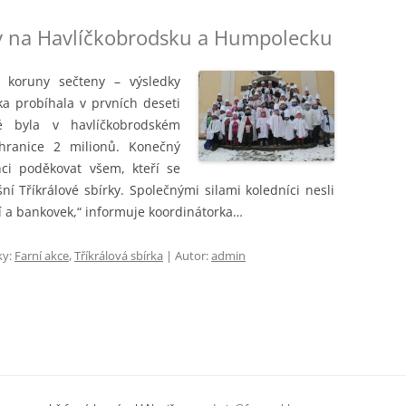
rky na Havlíčkobrodsku a Humpolecku
a koruny sečteny – výsledky
ka probíhala v prvních deseti
 byla v havlíčkobrodském
hranice 2 milionů. Konečný
hci poděkovat všem, kteří se
ní Tříkrálové sbírky. Společnými silami koledníci nesli
í a bankovek,“ informuje koordinátorka…
ky:
Farní akce
,
Tříkrálová sbírka
| Autor:
admin