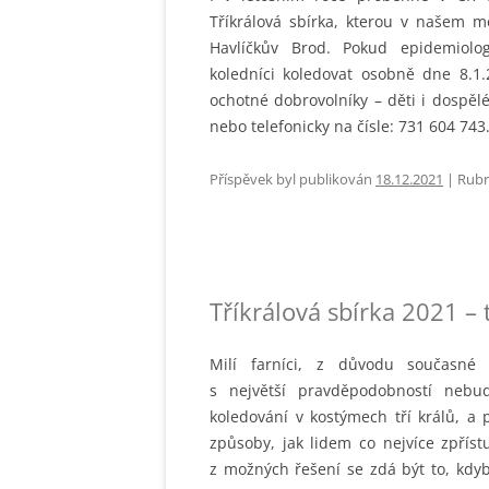
Tříkrálová sbírka, kterou v našem m
Havlíčkův Brod. Pokud epidemiolog
koledníci koledovat osobně dne 8.1
ochotné dobrovolníky – děti i dospěl
nebo telefonicky na čísle: 731 604 74
Příspěvek byl publikován
18.12.2021
| Rubr
Tříkrálová sbírka 2021 – 
Milí farníci, z důvodu současné 
s největší pravděpodobností nebud
koledování v kostýmech tří králů, a
způsoby, jak lidem co nejvíce zpříst
z možných řešení se zdá být to, kdyb