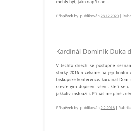
mohly být, jako například…
Příspěvek byl publikován
28.12.2020
| Rubr
Kardinál Dominik Duka d
V těchto dnech se postupně seznam
sbírky 2016 a čekáme na její finální
biskupské konference, kardinál Domin
otevřeným dopisem všem, kteří se o l
jakkoliv zasloužili. Přinášíme plné zn
Příspěvek byl publikován
2.2.2016
|
Rubrik