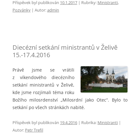
Příspěvek byl publikován
10.1.2017
|
Rubriky:
Ministranti
,
Pozvánky
| Autor:
admin
Diecézní setkání ministrantů v Želivě
15.-17.4.2016
Právě jsme se vrátili
z víkendového diecézního
setkání ministrantů v Želivě,
kde jsme rozjímali téma roku
Božího milosrdenství „Milosrdní jako Otec“. Bylo to
setkání po všech stránkách nabité.
Příspěvek byl publikován
19.4.2016
|
Rubrika:
Ministranti
|
Autor:
Petr Trefil