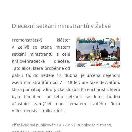
Diecézní setkání ministrantů v Želivě
Premonstrátský klášter
v Želivě se stane místem
setkání ministrantů z celé
Královéhradecké diecéze.
Tato akce, která proběhne od
pátku 15. do neděle 17. dubna, je určena nejenom
všem ministrantům od 7 – 18 let, ale také děvčatům,
která pomáhají v liturgické službě. Po eucharistii, která
byla tématem loňského setkání, se letos budou
účastníci zamýšlet nad tématem svatého Roku
milosrdenství – milosrdní…
Příspěvek byl publikován
19.3.2016
|
Rubriky:
Ministranti
,
Pozvánky
| Autor:
Petr Trefil