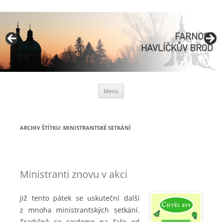
Římskokatolická farnost
Havlíčkův Brod
Přejít
Menu
k
obsahu
webu
ARCHIV ŠTÍTKU:
MINISTRANTSKÉ SETKÁNÍ
Ministranti znovu v akci
Již tento pátek se uskuteční další
z mnoha ministrantských setkání.
Tradičně se sejdeme na faře od