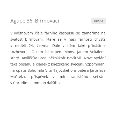
Agapé 36: Biřmovací
ODKAZ
V květnovém čísle farního časopisu se zaměříme na
svátost biřmování, které se v naší farnosti chystá
v neděli 24. června. Dále v něm také přinášíme
rozhovor s Otcem biskupem Mons. Janem Vokálem,
který Havlíčkův Brod několikrát navštívil. Nové vydání
také obsahuje článek z kněžského svěcení, vzpomínání
na opata Bohumila Víta Tajovského a pátera Jaroslava
Moštěka, příspěvek z ministrantského setkání
v Chrudimi a mnoho dalšího.