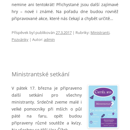
nemine ani tentokrát! Přichystané jsou další zajímavé
hry – nové i známé. Na pořadu dne budou rovněž
připravované akce, které nás čekají a chybět určitě…
Příspěvek byl publikován
27.3.2017
|
Rubriky:
Ministranti
,
Pozvánky
| Autor:
admin
Ministrantské setkání
V pátek 17. března je připraveno
další setkání pro všechny
ministranty. Srdečně zveme malé i
velké pomocníky při mších o půl
páté na faru, opět budou
připraveny různé soutěže a kvízy.
Na všechny se těší Jára Čížek.