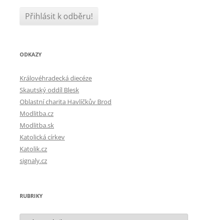
ODKAZY
Královéhradecká diecéze
Skautský oddíl Blesk
Oblastní charita Havlíčkův Brod
Modlitba.cz
Modlitba.sk
Katolická církev
Katolik.cz
signaly.cz
RUBRIKY
Rubriky